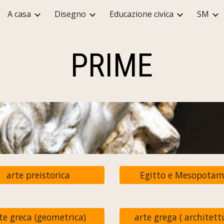
A casa
Disegno
Educazione civica
SM
ip to main content
Skip to navigat
PRIME
arte preistorica
Egitto e Mesopotam
te greca (geometrica)
arte grega ( architett