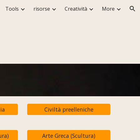
Tools
risorse
Creatività
More
ion
ia
Civiltà preelleniche
ura)
Arte Greca (Scultura)