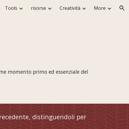
Tools
risorse
Creatività
More
ion
come momento primo ed essenziale del 
recedente, distinguendoli per 