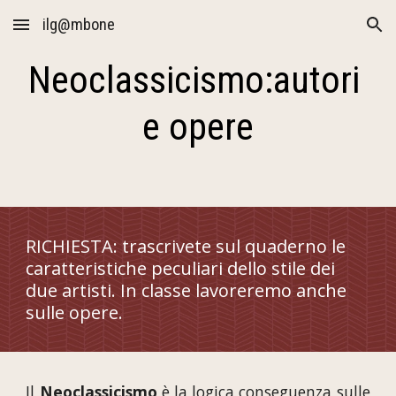
ilg@mbone
Skip to main content
Skip to navigation
Neoclassicismo:autori 
e opere
RICHIESTA: trascrivete sul quaderno le 
caratteristiche peculiari dello stile dei 
due artisti. In classe lavoreremo anche 
sulle opere.
Il
Neoclassicismo
è la logica conseguenza sulle